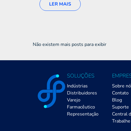
LER MAIS
Não existem mais posts para exibir
SOLUÇÕES
EMPRE
Indústrias
Sobre n
Distribuidores
Contato
Varejo
Blog
Farmacêutico
Suporte
Representação
Central 
Trabalhe