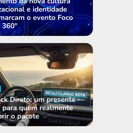
ento da nova cultura
zacional e identidade
 marcam o evento Foco
y 360°
ck Direto: um presente —
 para quem realmente
rir o pacote