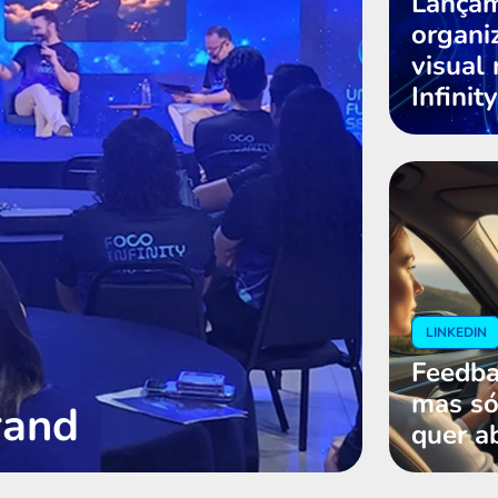
Lançam
organi
visual
Infinit
LINKEDIN
Feedba
mas só
rand
quer ab