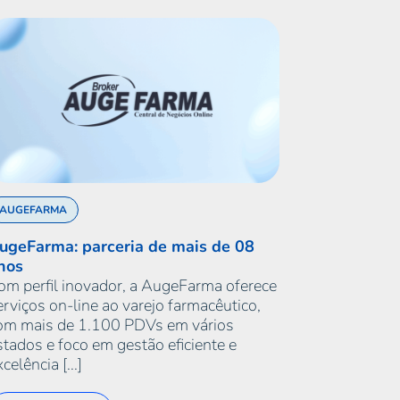
AUGEFARMA
ugeFarma: parceria de mais de 08
nos
om perfil inovador, a AugeFarma oferece
erviços on-line ao varejo farmacêutico,
om mais de 1.100 PDVs em vários
stados e foco em gestão eficiente e
celência [...]