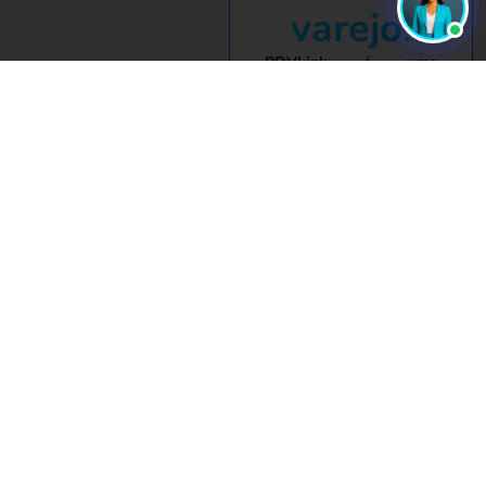
varejo
.
PDVLink
é uma
plataforma que reúne
soluções comerciais
omnichannel B2B para
diferentes setores,
conectando, de ponta a
ponta
, a malha produtiva
— indústrias,
distribuidoras, varejo e
representações — com
tecnologia voltada à
otimização da gestão de
vendas.
SAIBA MAIS
SOBRE O
PDVLINK