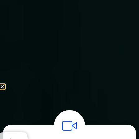
sendo o
elo
inteligente de
ponta a ponta
DESCUBRA O FOCO INFINITY 360°