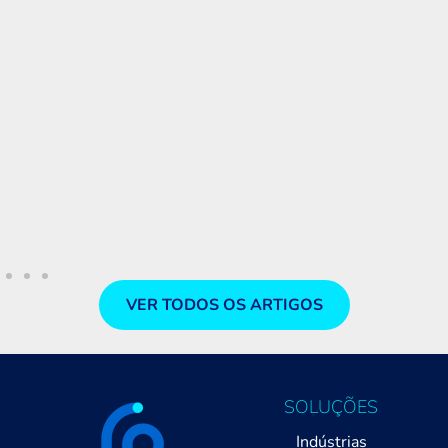
Lançamento da nova cultura organ
FI360
identidade visual marcam o eve
Infinity 360°
No último sábado, a FocoPDV reuniu
Foco Infinity 360° para celebrar conqu
nova cultura e identidade visual e m
da empresa. [...]
LER MAIS
VER TODOS OS ARTIGOS
SOLUÇÕES
Indústrias