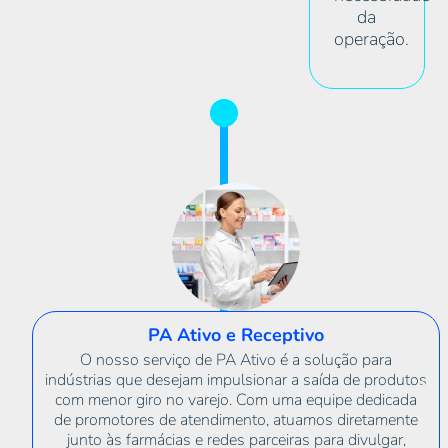
da
operação.
vo
Implantação
solução para
Cuidamos de toda a jornada de im
saída de produtos
metodologia própria, garantindo ali
equipe dedicada
estratégia, tecnologia e operação. No
mos diretamente
forma consultiva para entender o esc
para divulgar,
adaptar os processos e garantir que t