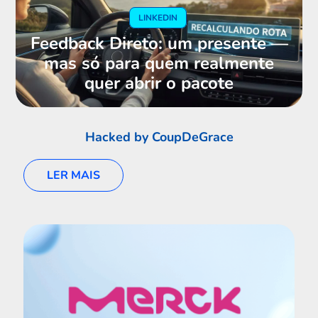
LINKEDIN
Feedback Direto: um presente —
mas só para quem realmente
quer abrir o pacote
Hacked by CoupDeGrace
LER MAIS