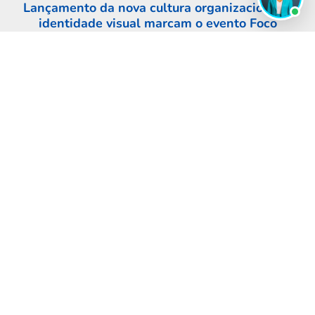
Lançamento da nova cultura organizacional e
identidade visual marcam o evento Foco
Infinity 360°
No último sábado, a FocoPDV reuniu seu time no
Foco Infinity 360° para celebrar conquistas, lançar
nova cultura e identidade visual e marcar 15 anos
da empresa. [...]
LER MAIS
VER TODOS OS ARTIGOS
SOLUÇÕES
Indústrias