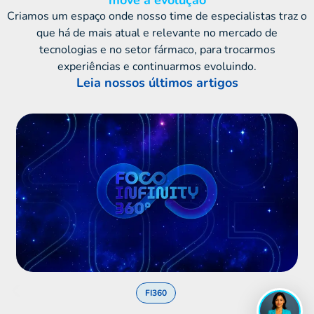
Criamos um espaço onde nosso time de especialistas traz o
LUMI
que há de mais atual e relevante no mercado de
Online
tecnologias e no setor fármaco, para trocarmos
experiências e continuarmos evoluindo.
Leia nossos últimos artigos
FI360